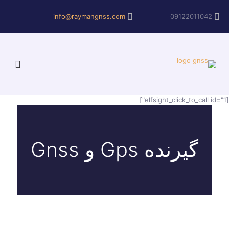
info@raymangnss.com
09122011042
[elfsight_click_to_call id="1"]
گیرنده Gps و Gnss