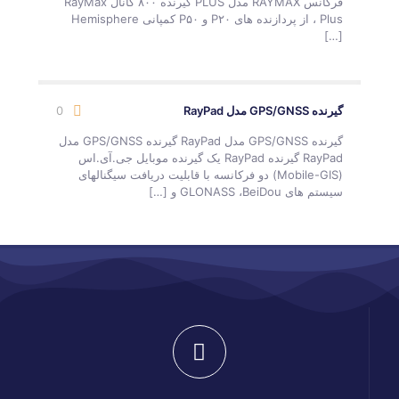
فرکانس RAYMAX مدل PLUS گیرنده ۸۰۰ کانال RayMax
Plus ، از پردازنده های P۲۰ و P۵۰ کمپانی Hemisphere
[…]
گیرنده GPS/GNSS مدل RayPad
0
گیرنده GPS/GNSS مدل RayPad گیرنده GPS/GNSS مدل
RayPad گیرنده RayPad یک گیرنده موبایل جی.آی.اس
(Mobile-GIS) دو فرکانسه با قابلیت دریافت سیگنالهای
سیستم های GLONASS ،BeiDou و
[…]